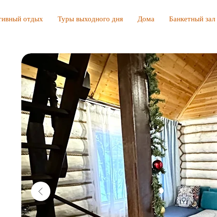
тивный отдых
Туры выходного дня
Дома
Банкетный зал